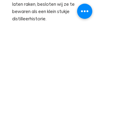
laten raken, besloten wij ze te
bewaren als een klein stukje
distilleerhistorie.
info
@cleydistillery.com
events@cleydistillery.com
+31611759804
Openingstijden:
Dinsdag t/m Zaterdag van 10:30
tot 17:30
Charloisse Lagedijk
641 3084
LC
Rotterdam