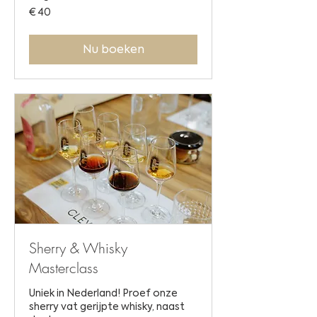
40
€ 40
euro
Nu boeken
Sherry & Whisky
Masterclass
Uniek in Nederland! Proef onze
sherry vat gerijpte whisky, naast