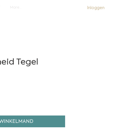
Inloggen
Y
More...
heid Tegel
 WINKELMAND