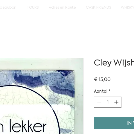
deaubon
TOURS
Adres en Route
CASK FRIENDS
WHISK
Cley Wijs
Prijs
€ 15,00
Aantal
*
IN