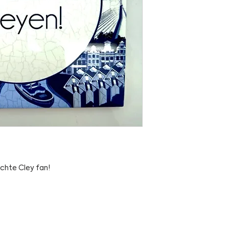
echte Cley fan!
tillery.com
distillery.com