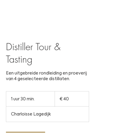
Distiller Tour &
Tasting
Een uitgebreide rondleiding en proeverij
van 4 geselecteerde distillaten.
40
euro
1 uur 30 min.
1
€ 40
u
u
Charloisse Lagedijk
3
0
m
i