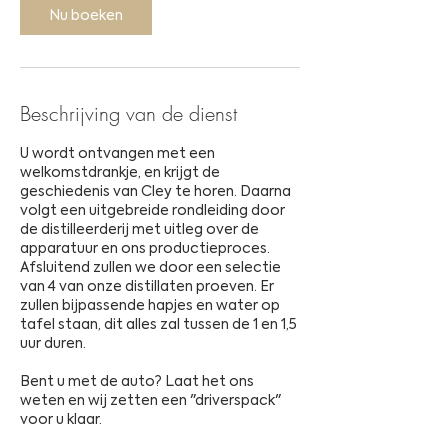
Nu boeken
n
.
Beschrijving van de dienst
U wordt ontvangen met een
welkomstdrankje, en krijgt de
geschiedenis van Cley te horen. Daarna
volgt een uitgebreide rondleiding door
de distilleerderij met uitleg over de
apparatuur en ons productieproces.
Afsluitend zullen we door een selectie
van 4 van onze distillaten proeven. Er
zullen bijpassende hapjes en water op
tafel staan, dit alles zal tussen de 1 en 1,5
uur duren.
Bent u met de auto? Laat het ons
weten en wij zetten een "driverspack"
voor u klaar.