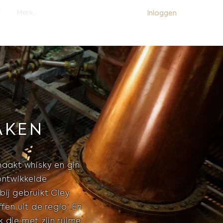
Inloggen
Y
More...
N
AKEN
maakt whisky en gin
ontwikkelde
ij gebruikt Cley
fen uit de regio. En
lk die met zijn ruime