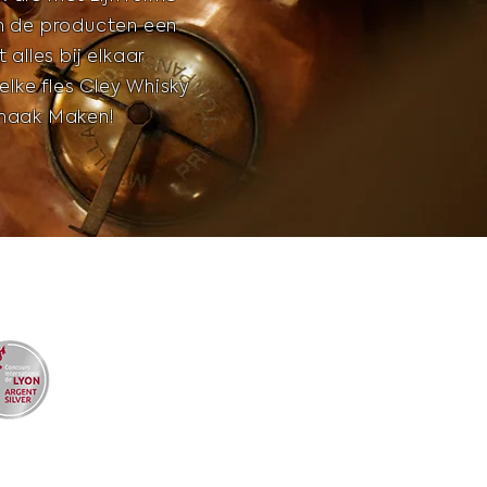
n de producten een
 alles bij elkaar
 elke fles Cley Whisky
Smaak Maken!