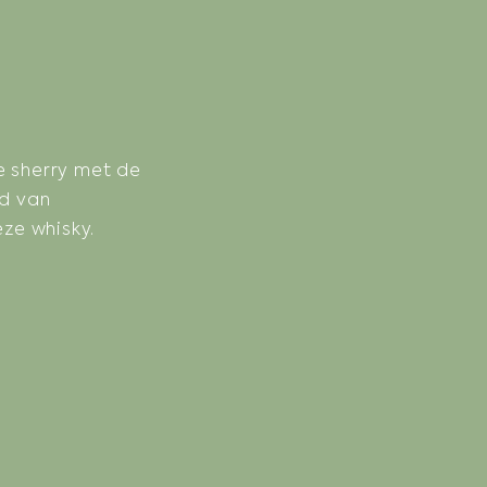
e sherry met de
id van
eze whisky.