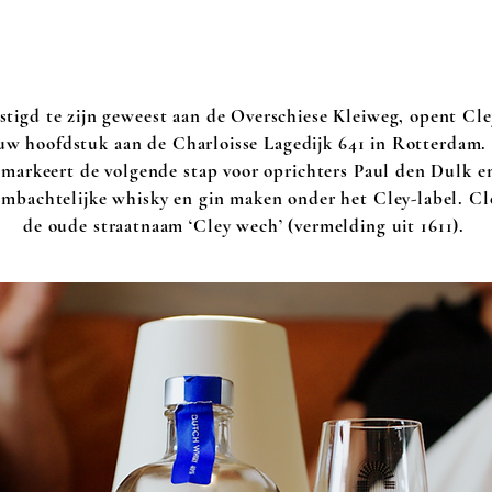
DISTILLEERDERIJ
stigd te zijn geweest aan de Overschiese Kleiweg, opent Cley
uw hoofdstuk aan de Charloisse Lagedijk 641 in Rotterdam.
ij markeert de volgende stap voor oprichters Paul den Dulk 
 ambachtelijke whisky en gin maken onder het Cley-label
.
Cle
de oude straatnaam ‘Cley wech’ (vermelding uit 1611).