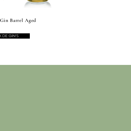
 Gin Barrel Aged
K DE GIN'S