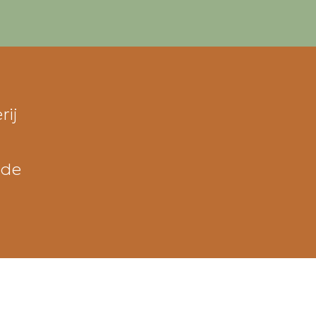
rij
 de