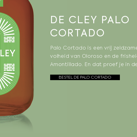
DE CLEY PALO
CORTADO
Palo Cortado is een vrij zeldzam
volheid van Oloroso en de frishe
Amontillado. En dat proef je in d
BESTEL DE PALO CORTADO