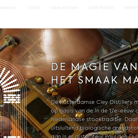
deaubon
TOURS
Adres en Route
CASK FRIENDS
WHISK
DE MAGIE VA
HET SMAAK M
De Rotterdamse Cley Distillery 
op basis van de in de 17e-eeuw 
Nederlandse stooktraditie. Daarb
uitsluitend biologische grondstof
dan is er distillateur Paul den Du